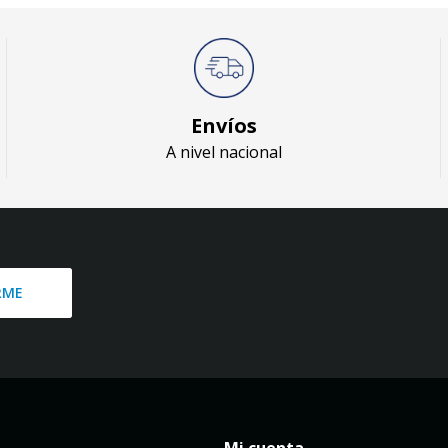
Envíos
A nivel nacional
RME
Mi cuenta