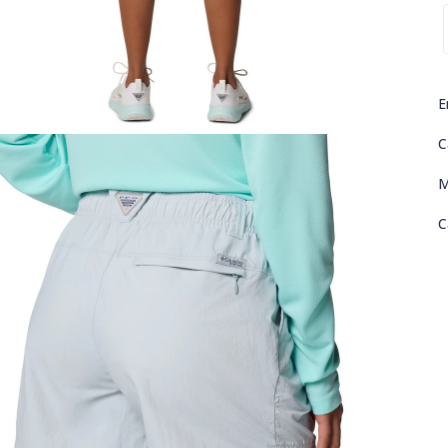
E
C
M
C