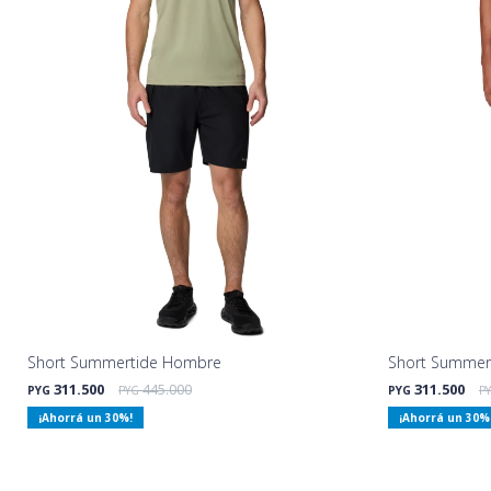
Short Summertide Hombre
Short Summer
311.500
445.000
311.500
PYG
PYG
PYG
P
30
30