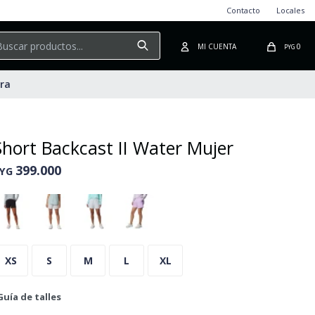
Contacto
Locales
0
PYG
ura
Short Backcast II Water Mujer
399.000
YG
XS
S
M
L
XL
Guía de talles