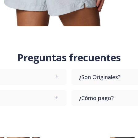
Preguntas frecuentes
¿Son Originales?
upes que te lo cambiamos
Todos nuestros productos
¿Cómo pago?
te llegue el producto.
Dale a comprar y vas a p
Contamos con varios desd