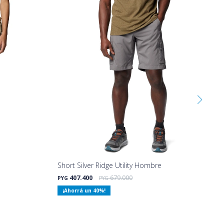
Short Silver Ridge Utility Hombre
407.400
679.000
PYG
PYG
40