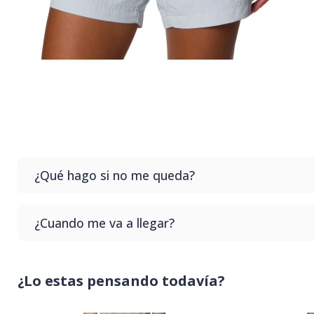
¿Qué hago si no me queda?
Si no te queda el producto que compras no te preoc
¿Cuando me va a llegar?
sin costo en nuestro punto de retiro.
Generalmente tardamos hasta 3 días hábiles para que 
¿Lo estas pensando todavía?