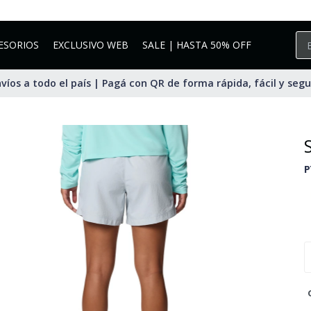
ESORIOS
EXCLUSIVO WEB
SALE | HASTA 50% OFF
víos a todo el país | Pagá con QR de forma rápida, fácil y seg
P