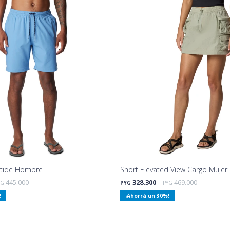
tide Hombre
Short Elevated View Cargo Mujer
445.000
328.300
469.000
YG
PYG
PYG
30