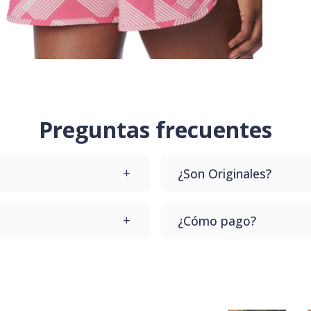
Preguntas frecuentes
¿Son Originales?
upes que te lo cambiamos
Todos nuestros productos
¿Cómo pago?
te llegue el producto.
Dale a comprar y vas a p
Contamos con varios desd