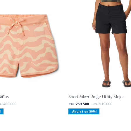
Niños
Short Silver Ridge Utility Mujer
409.000
259.500
519.000
YG
PYG
PYG
50