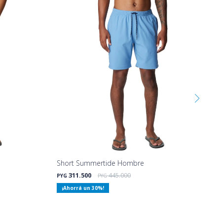
Short Summertide Hombre
311.500
445.000
PYG
PYG
30