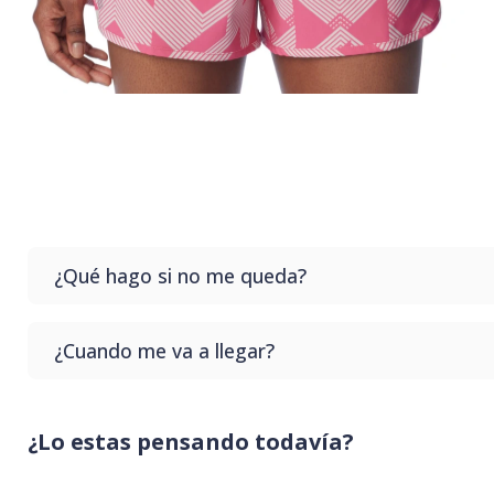
¿Qué hago si no me queda?
Si no te queda el producto que compras no te preoc
¿Cuando me va a llegar?
sin costo en nuestro punto de retiro.
Generalmente tardamos hasta 3 días hábiles para que 
¿Lo estas pensando todavía?