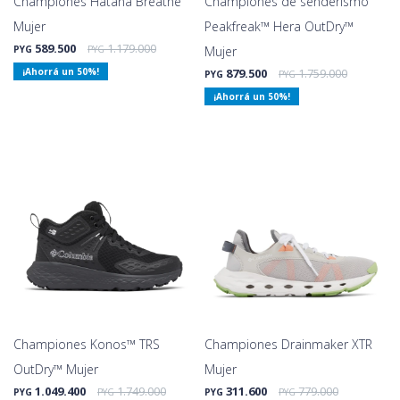
Championes Hatana Breathe
Championes de senderismo
Mujer
Peakfreak™ Hera OutDry™
589.500
1.179.000
PYG
PYG
Mujer
50
879.500
1.759.000
PYG
PYG
50
Championes Konos™ TRS
Championes Drainmaker XTR
OutDry™ Mujer
Mujer
1.049.400
1.749.000
311.600
779.000
PYG
PYG
PYG
PYG