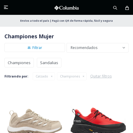

Envíos a todo el país | Pagá con QR de forma rápida, fácil y segura
Championes Mujer
Recomendados
Championes
Sandalias
Quitar filtros
Filtrando por:
Calzado
Championes