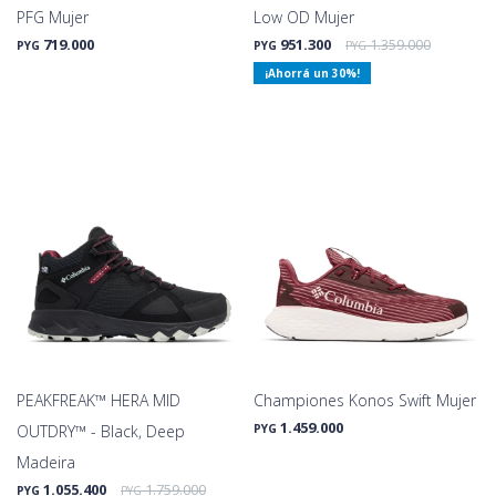
PFG Mujer
Low OD Mujer
719.000
951.300
1.359.000
PYG
PYG
PYG
30
PEAKFREAK™ HERA MID
Championes Konos Swift Mujer
1.459.000
OUTDRY™ - Black, Deep
PYG
Madeira
1.055.400
1.759.000
PYG
PYG