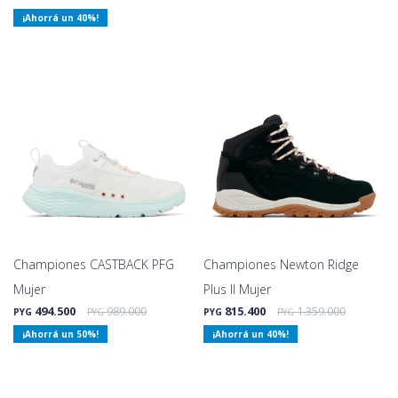
40
Championes CASTBACK PFG
Championes Newton Ridge
Mujer
Plus II Mujer
494.500
989.000
815.400
1.359.000
PYG
PYG
PYG
PYG
50
40