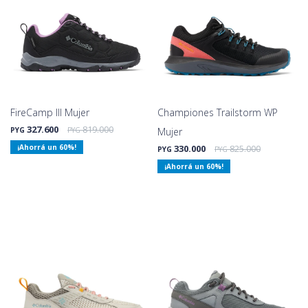
FireCamp lll Mujer
Championes Trailstorm WP
327.600
819.000
PYG
PYG
Mujer
60
330.000
825.000
PYG
PYG
60