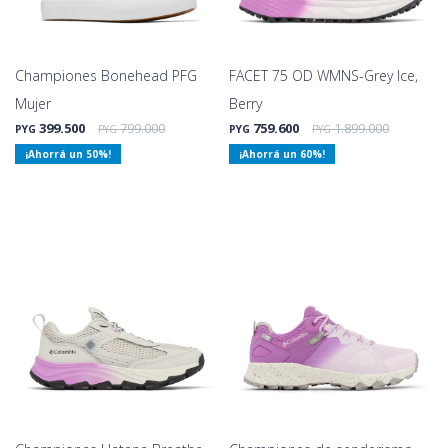
Championes Bonehead PFG
FACET 75 OD WMNS-Grey Ice,
Mujer
Berry
399.500
799.000
759.600
1.899.000
PYG
PYG
PYG
PYG
50
60