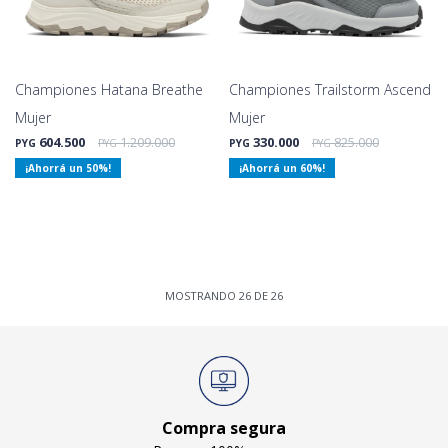
Championes Hatana Breathe
Championes Trailstorm Ascend
Mujer
Mujer
604.500
1.209.000
330.000
825.000
PYG
PYG
PYG
PYG
50
60
MOSTRANDO
26
DE
26
Compra segura