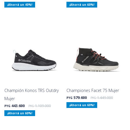
40
60
Champión Konos TRS Outdry
Championes Facet 75 Mujer
579.600
1.449.000
Mujer
PYG
PYG
443.600
1.109.000
60
PYG
PYG
60