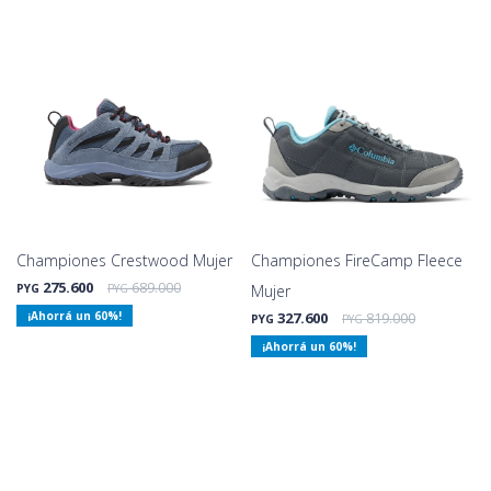
Championes Crestwood Mujer
Championes FireCamp Fleece
275.600
689.000
PYG
PYG
Mujer
60
327.600
819.000
PYG
PYG
60