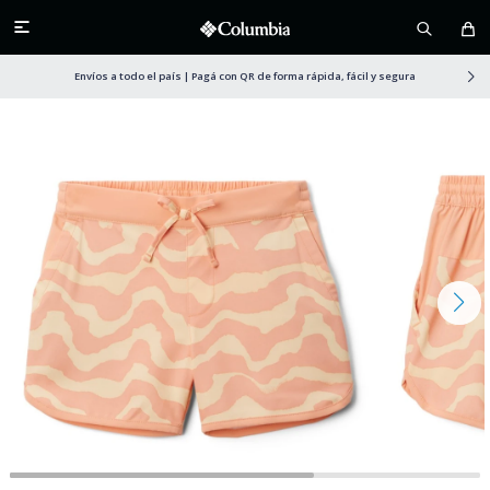

Envíos a todo el país | Pagá con QR de forma rápida, fácil y segura