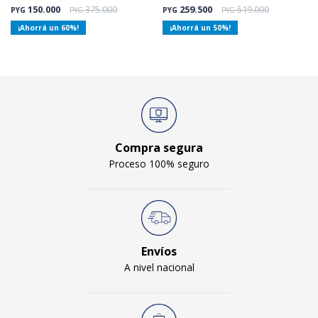
150.000
375.000
259.500
519.000
PYG
PYG
PYG
PYG
60
50
Compra segura
Proceso 100% seguro
Envíos
A nivel nacional