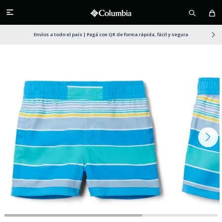

Envíos a todo el país | Pagá con QR de forma rápida, fácil y segura