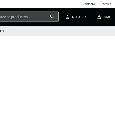
Contacto
Locales
0
PYG
ura