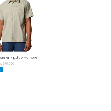
oamer Ripstop Hombre
679.000
YG