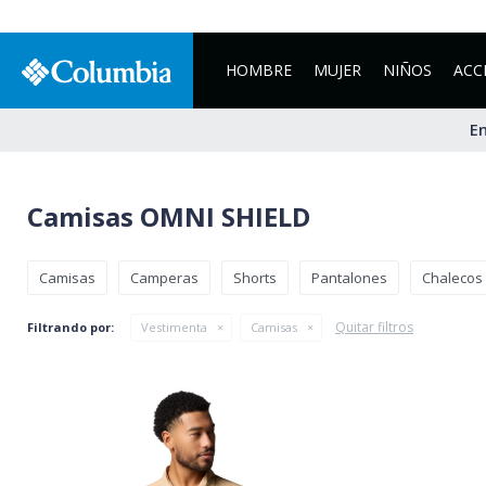
HOMBRE
MUJER
NIÑOS
ACC
En
Camisas OMNI SHIELD
Camisas
Camperas
Shorts
Pantalones
Chalecos
Quitar filtros
Filtrando por:
Vestimenta
Camisas