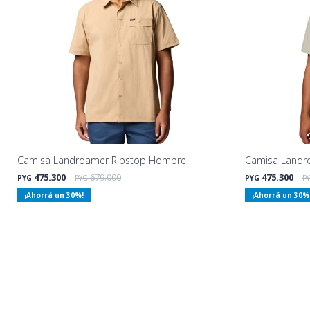
Camisa Landroamer Ripstop Hombre
Camisa Landr
475.300
679.000
475.300
PYG
PYG
PYG
P
30
30