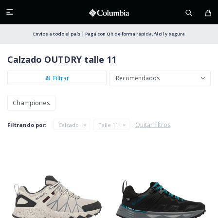

Envíos a todo el país | Pagá con QR de forma rápida, fácil y segura
Calzado OUTDRY talle 11
Recomendados
Championes
Quitar filtros
Filtrando por:
Calzado
Talle 11