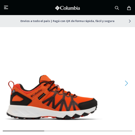

Envíos a todo el país | Pagá con QR de forma rápida, fácil y segura