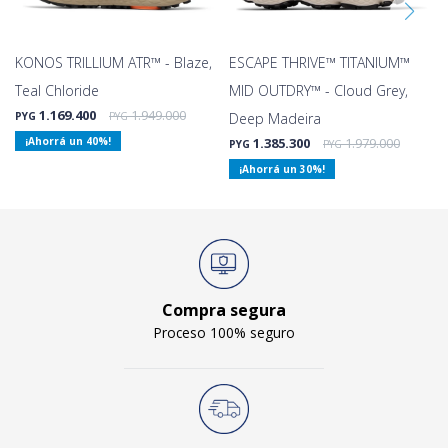
KONOS TRILLIUM ATR™ - Blaze,
ESCAPE THRIVE™ TITANIUM™
Teal Chloride
MID OUTDRY™ - Cloud Grey,
1.169.400
1.949.000
PYG
PYG
Deep Madeira
40
1.385.300
1.979.000
PYG
PYG
30
Compra segura
Proceso 100% seguro