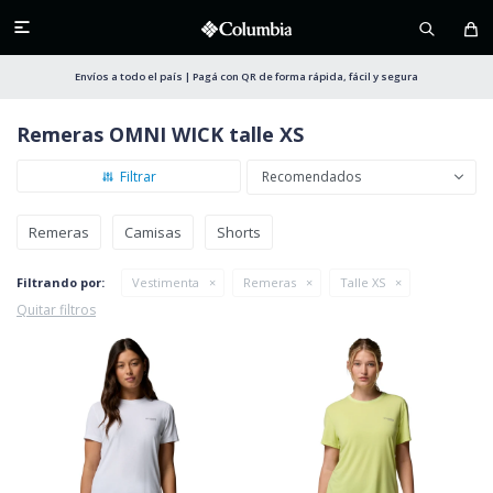

Envíos a todo el país | Pagá con QR de forma rápida, fácil y segura
Remeras OMNI WICK talle XS
Recomendados
Remeras
Camisas
Shorts
Filtrando por:
Vestimenta
Remeras
Talle XS
Quitar filtros