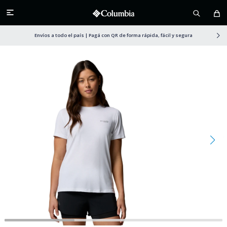

Envíos a todo el país | Pagá con QR de forma rápida, fácil y segura