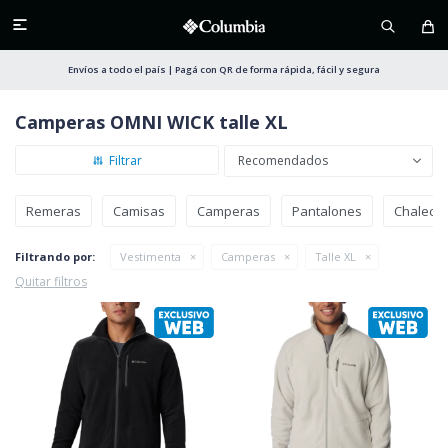

Envíos a todo el país | Pagá con QR de forma rápida, fácil y segura
Camperas OMNI WICK talle XL
Recomendados
Remeras
Camisas
Camperas
Pantalones
Chaleco
Filtrando por:
Vestimenta
Camperas
Talle XL
Quitar filtros