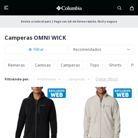

Envíos a todo el país | Pagá con QR de forma rápida, fácil y segura
Camperas OMNI WICK
Recomendados
Remeras
Camisas
Camperas
Tops
Shorts
Pan
Quitar filtros
Filtrando por:
Vestimenta
Camperas