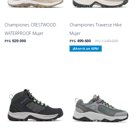
Championes CRESTWOOD
Championes Traverse Hike
WATERPROOF Mujer
Mujer
929.000
499.600
1.249.000
PYG
PYG
PYG
60