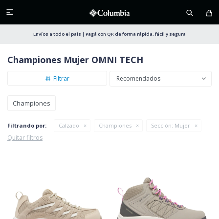

Envíos a todo el país | Pagá con QR de forma rápida, fácil y segura
Championes Mujer OMNI TECH
Recomendados
Championes
Filtrando por:
Calzado
Championes
Sección:
Mujer
Quitar filtros