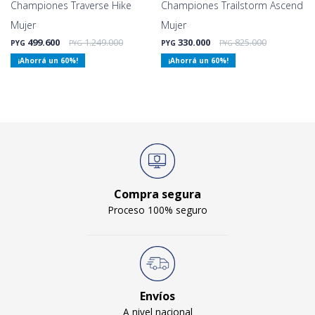
Championes Traverse Hike
Championes Trailstorm Ascend
Mujer
Mujer
499.600
1.249.000
330.000
825.000
PYG
PYG
PYG
PYG
60
60
Compra segura
Proceso 100% seguro
Envíos
A nivel nacional