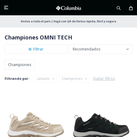

Envíos a todo el país | Pagá con QR de forma rápida, fácil y segura
Championes OMNI TECH
Recomendados
Championes
Quitar filtros
Filtrando por:
Calzado
Championes