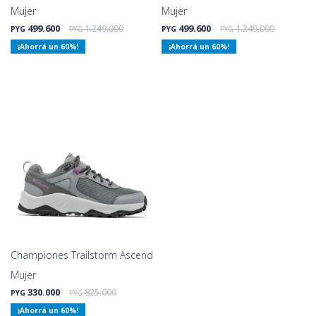
Mujer
Mujer
499.600
1.249.000
499.600
1.249.000
PYG
PYG
PYG
PYG
60
60
Championes Trailstorm Ascend
Mujer
330.000
825.000
PYG
PYG
60