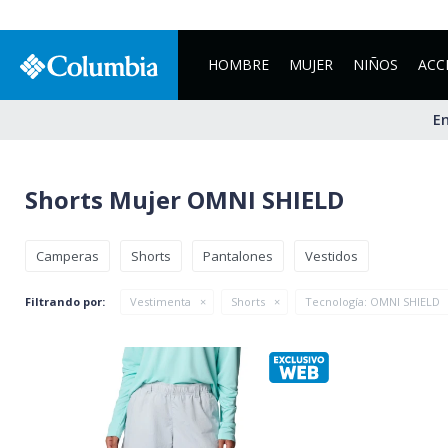
HOMBRE
MUJER
NIÑOS
ACC
En
Shorts Mujer OMNI SHIELD
Camperas
Shorts
Pantalones
Vestidos
Filtrando por:
Vestimenta
Shorts
Tecnología:
OMNI SHIELD