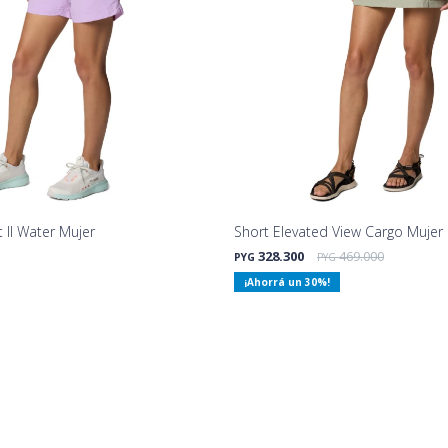
 II Water Mujer
Short Elevated View Cargo Mujer
328.300
469.000
PYG
PYG
30