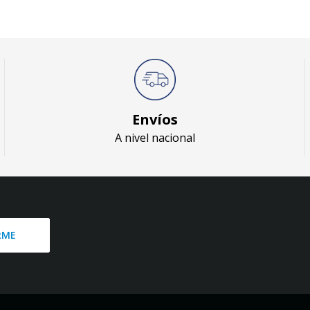
Envíos
A nivel nacional
RME