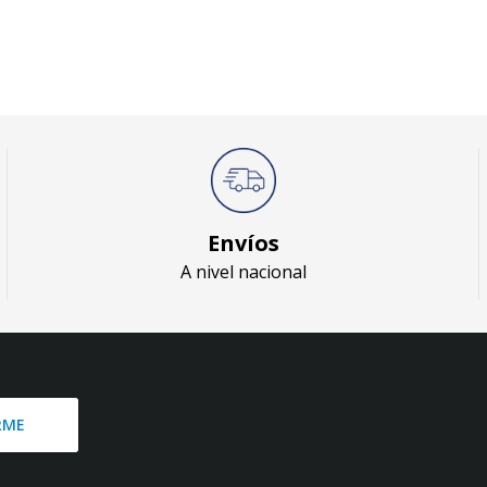
Envíos
A nivel nacional
RME