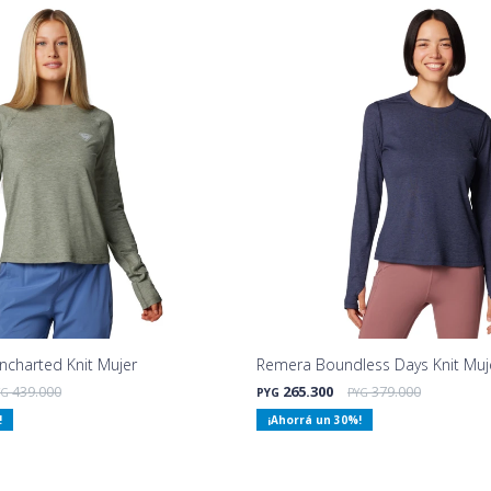
charted Knit Mujer
Remera Boundless Days Knit Muj
439.000
265.300
379.000
YG
PYG
PYG
30