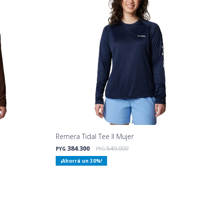
Remera Tidal Tee II Mujer
384.300
549.000
PYG
PYG
30