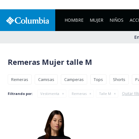
HOMBRE
MUJER
NIÑOS
ACC
En
Remeras Mujer talle M
Remeras
Camisas
Camperas
Tops
Shorts
P
Quitar fil
Filtrando por:
Vestimenta
Remeras
Talle M