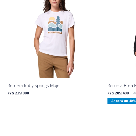
Remera Ruby Springs Mujer
Remera Brea F
239.000
209.400
PYG
PYG
P
40