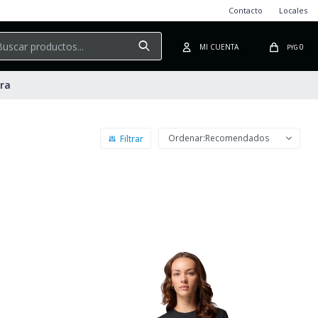
Contacto
Locales
0
PYG
ura
Recomendados