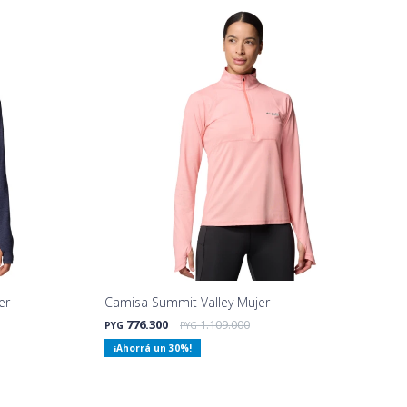
er
Camisa Summit Valley Mujer
776.300
1.109.000
PYG
PYG
30