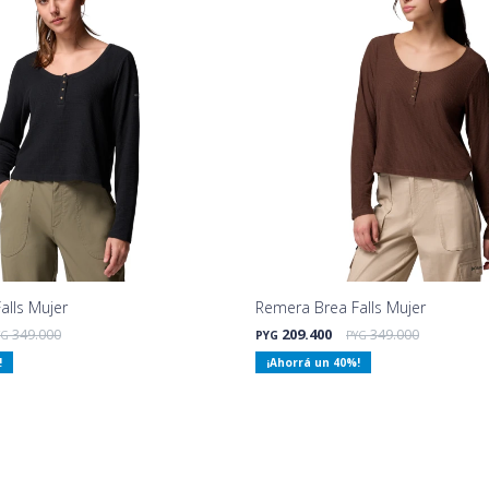
alls Mujer
Remera Brea Falls Mujer
349.000
209.400
349.000
YG
PYG
PYG
40