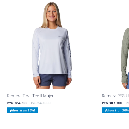
Remera Tidal Tee II Mujer
Remera PFG Un
384.300
549.000
307.300
PYG
PYG
PYG
P
30
30