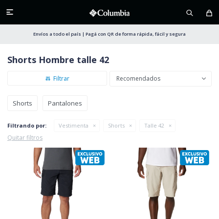

Envíos a todo el país | Pagá con QR de forma rápida, fácil y segura
Shorts Hombre talle 42
Recomendados
Shorts
Pantalones
Filtrando por:
Vestimenta
Shorts
Talle 42
Quitar filtros