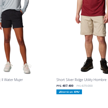
 II Water Mujer
Short Silver Ridge Utility Hombre
407.400
679.000
PYG
PYG
40