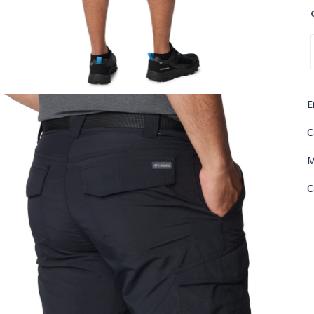
E
C
M
C