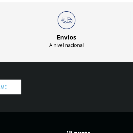
Envíos
A nivel nacional
RME
Mi cuenta