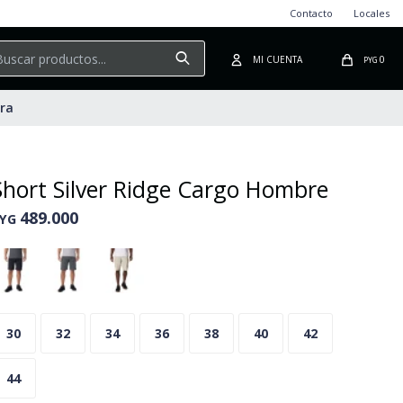
Contacto
Locales
0
PYG
ura
Short Silver Ridge Cargo Hombre
489.000
YG
30
32
34
36
38
40
42
44