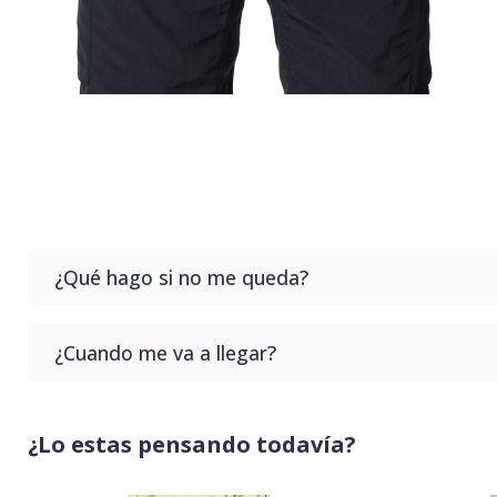
¿Qué hago si no me queda?
Si no te queda el producto que compras no te preoc
¿Cuando me va a llegar?
sin costo en nuestro punto de retiro.
Generalmente tardamos hasta 3 días hábiles para que 
¿Lo estas pensando todavía?