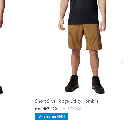
Short Silver Ridge Utility Hombre
407.400
679.000
PYG
PYG
40