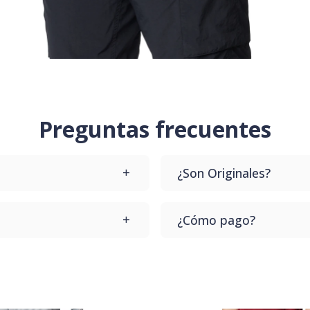
Preguntas frecuentes
¿Son Originales?
upes que te lo cambiamos
Todos nuestros productos
¿Cómo pago?
te llegue el producto.
Dale a comprar y vas a p
Contamos con varios desd