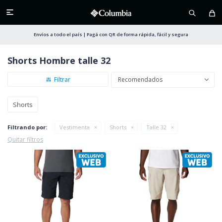

Envíos a todo el país | Pagá con QR de forma rápida, fácil y segura
Shorts Hombre talle 32
Recomendados
Shorts
Filtrando por:
Vestimenta
Shorts
Talle 32
Quitar filtros