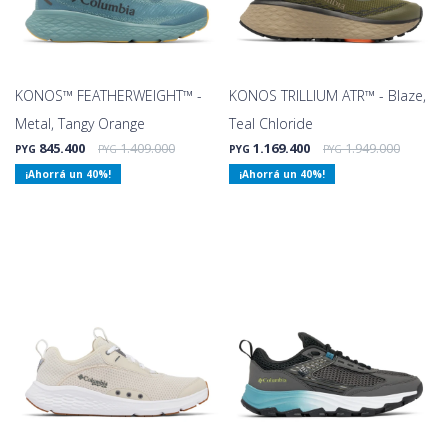
KONOS™ FEATHERWEIGHT™ -
KONOS TRILLIUM ATR™ - Blaze,
Metal, Tangy Orange
Teal Chloride
845.400
1.409.000
1.169.400
1.949.000
PYG
PYG
PYG
PYG
40
40