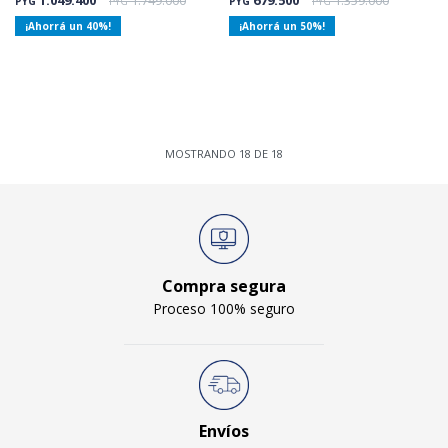
1.049.400
1.749.000
679.500
1.359.000
PYG
PYG
PYG
PYG
40
50
MOSTRANDO
18
DE
18
Compra segura
Proceso 100% seguro
Envíos