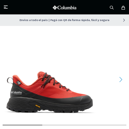

Envíos a todo el país | Pagá con QR de forma rápida, fácil y segura