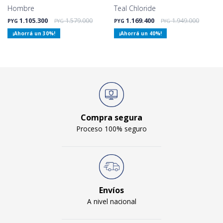
Hombre
Teal Chloride
1.105.300
1.579.000
1.169.400
1.949.000
PYG
PYG
PYG
PYG
30
40
Compra segura
Proceso 100% seguro
Envíos
A nivel nacional