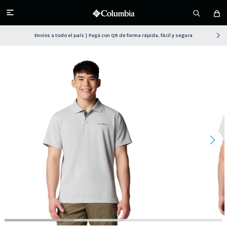

Envíos a todo el país | Pagá con QR de forma rápida, fácil y segura