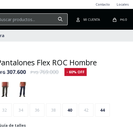
Contacto
Locales
0
PYG
ura
Pantalones Flex ROC Hombre
307.600
769.000
60
YG
PYG
32
34
36
38
40
42
44
Guía de talles