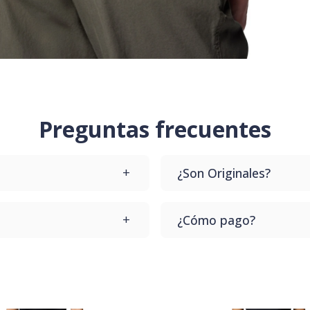
Preguntas frecuentes
¿Son Originales?
upes que te lo cambiamos
Todos nuestros productos
¿Cómo pago?
te llegue el producto.
Dale a comprar y vas a p
Contamos con varios desd