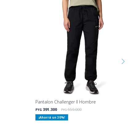
Pantalon Challenger II Hombre
391.300
559.000
PYG
PYG
30