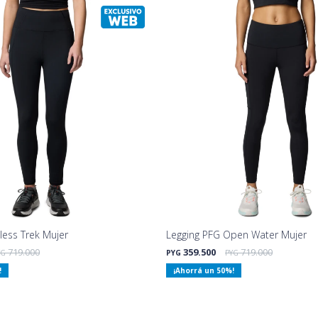
less Trek Mujer
Legging PFG Open Water Mujer
719.000
359.500
719.000
YG
PYG
PYG
50