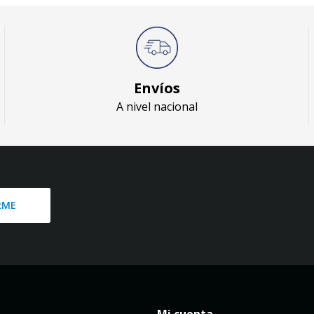
Envíos
A nivel nacional
RME
Mi cuenta