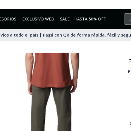
ESORIOS
EXCLUSIVO WEB
SALE | HASTA 50% OFF
víos a todo el país | Pagá con QR de forma rápida, fácil y seg
P