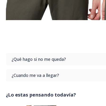
¿Qué hago si no me queda?
Si no te queda el producto que compras no te preoc
¿Cuando me va a llegar?
sin costo en nuestro punto de retiro.
Generalmente tardamos hasta 3 días hábiles para que 
¿Lo estas pensando todavía?