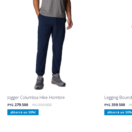
Jogger Columbia Hike Hombre
Legging Bound
279.500
559.000
359.500
PYG
PYG
PYG
P
50
50