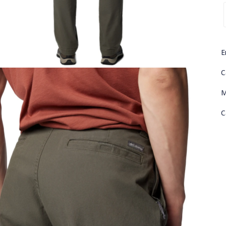
E
C
M
C