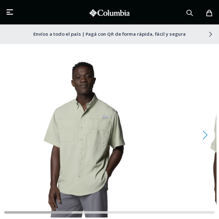

Envíos a todo el país | Pagá con QR de forma rápida, fácil y segura