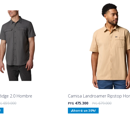
 Ridge 2.0 Hombre
Camisa Landroamer Ripstop Ho
659.000
475.300
679.000
YG
PYG
PYG
30