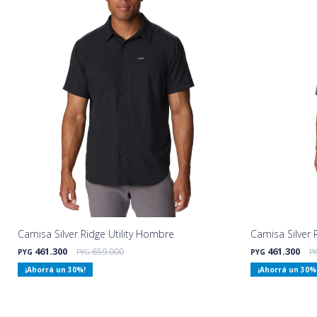
Camisa Silver Ridge Utility Hombre
Camisa Silver
461.300
659.000
461.300
PYG
PYG
PYG
P
30
30