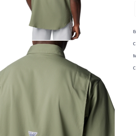
E
C
M
C