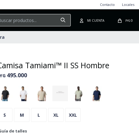
Contacto
Locales
0
PYG
ura
Camisa Tamiami™ II SS Hombre
495.000
YG
S
M
L
XL
XXL
Guía de talles