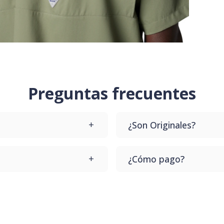
Preguntas frecuentes
¿Son Originales?
upes que te lo cambiamos
Todos nuestros productos
¿Cómo pago?
te llegue el producto.
Dale a comprar y vas a p
Contamos con varios desd