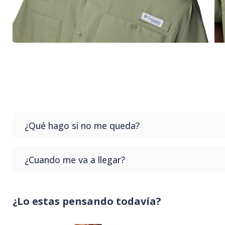
¿Qué hago si no me queda?
Si no te queda el producto que compras no te preoc
¿Cuando me va a llegar?
sin costo en nuestro punto de retiro.
Generalmente tardamos hasta 3 días hábiles para que 
¿Lo estas pensando todavía?