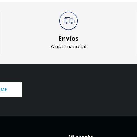
Envíos
A nivel nacional
RME
Mi cuenta