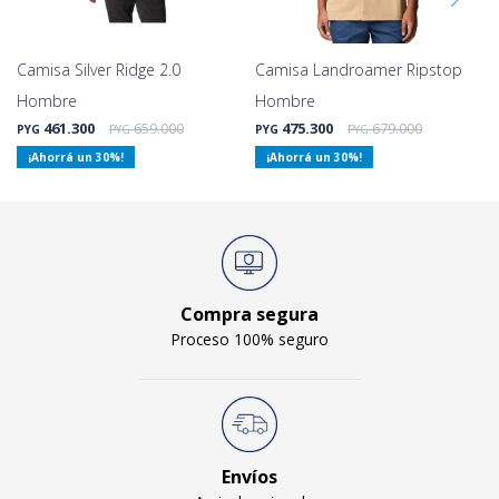
Camisa Silver Ridge 2.0
Camisa Landroamer Ripstop
Hombre
Hombre
461.300
659.000
475.300
679.000
PYG
PYG
PYG
PYG
30
30
Compra segura
Proceso 100% seguro
Envíos