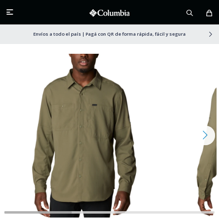

Envíos a todo el país | Pagá con QR de forma rápida, fácil y segura