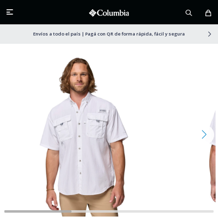

Envíos a todo el país | Pagá con QR de forma rápida, fácil y segura