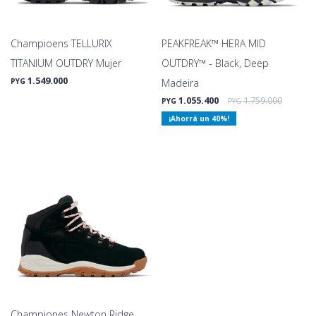
Champioens TELLURIX
PEAKFREAK™ HERA MID
TITANIUM OUTDRY Mujer
OUTDRY™ - Black, Deep
1.549.000
PYG
Madeira
1.055.400
1.759.000
PYG
PYG
40
Championes Newton Ridge