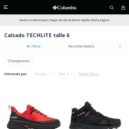

Envíos a todo el país | Pagá con QR de forma rápida, fácil y segura
Calzado TECHLITE talle 6
Recomendados
Championes
Quitar filtros
Filtrando por:
Calzado
Talle 6