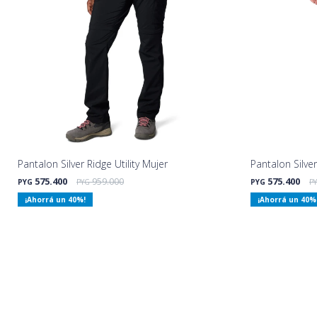
Pantalon Silver Ridge Utility Mujer
Pantalon Silver
575.400
959.000
575.400
PYG
PYG
PYG
P
40
40