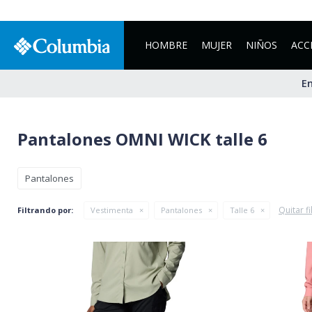
HOMBRE
MUJER
NIÑOS
ACC
En
Pantalones OMNI WICK talle 6
Pantalones
Quitar fi
Filtrando por:
Vestimenta
Pantalones
Talle 6