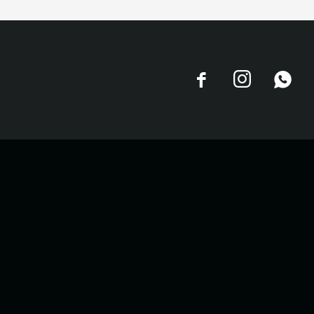


