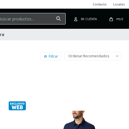
Contacto
Locales
0
PYG
ura
Recomendados