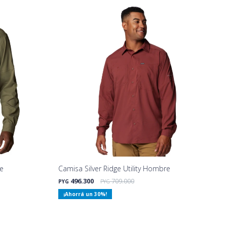
re
Camisa Silver Ridge Utility Hombre
496.300
709.000
PYG
PYG
30