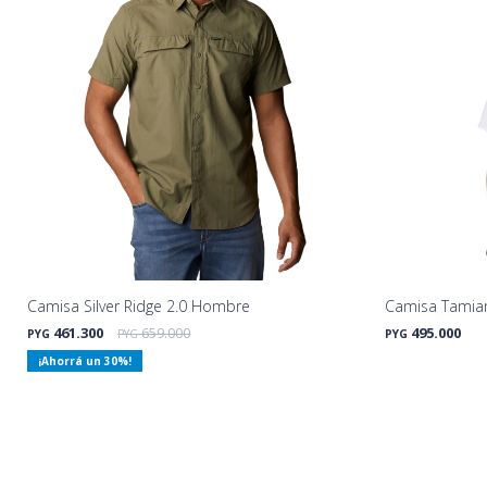
Camisa Silver Ridge 2.0 Hombre
Camisa Tamiam
461.300
659.000
495.000
PYG
PYG
PYG
30