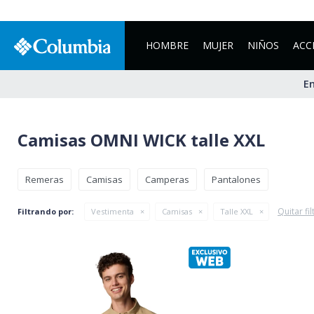
HOMBRE
MUJER
NIÑOS
ACC
En
Camisas OMNI WICK talle XXL
Remeras
Camisas
Camperas
Pantalones
Quitar fil
Filtrando por:
Vestimenta
Camisas
Talle XXL