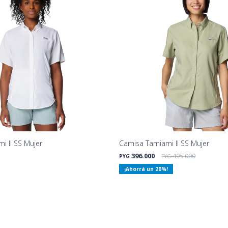
i II SS Mujer
Camisa Tamiami II SS Mujer
396.000
495.000
PYG
PYG
20