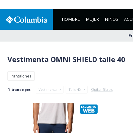
HOMBRE
MUJER
NIÑOS
ACC
En
Vestimenta OMNI SHIELD talle 40
Pantalones
Quitar filtros
Filtrando por:
Vestimenta
Talle 40