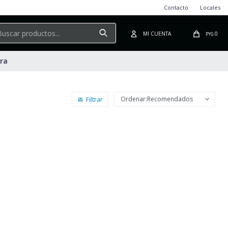
Contacto
Locales
0
PYG
ura
Recomendados