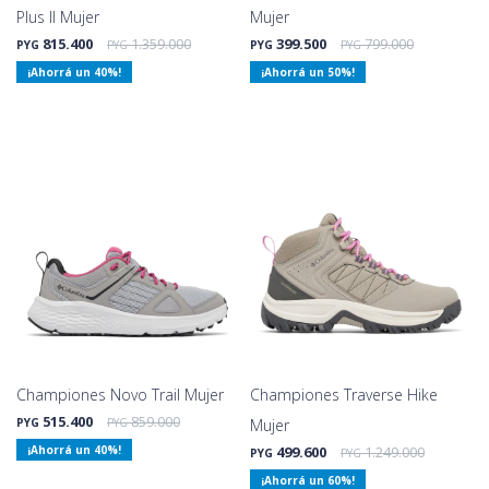
Plus II Mujer
Mujer
815.400
1.359.000
399.500
799.000
PYG
PYG
PYG
PYG
40
50
Championes Novo Trail Mujer
Championes Traverse Hike
515.400
859.000
PYG
PYG
Mujer
40
499.600
1.249.000
PYG
PYG
60