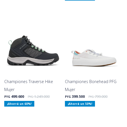
Championes Traverse Hike
Championes Bonehead PFG
Mujer
Mujer
499.600
1.249.000
399.500
799.000
PYG
PYG
PYG
PYG
60
50