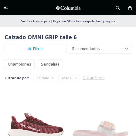

Envíos a todo el país | Pagá con QR de forma rápida, fácil y segura
Calzado OMNI GRIP talle 6
Recomendados
Championes
Sandalias
Quitar filtros
Filtrando por:
Calzado
Talle 6