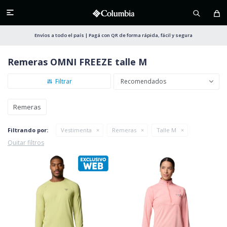

Envíos a todo el país | Pagá con QR de forma rápida, fácil y segura
Remeras OMNI FREEZE talle M
Recomendados
Remeras
Filtrando por:
Vestimenta
Remeras
Talle M
Quitar filtros