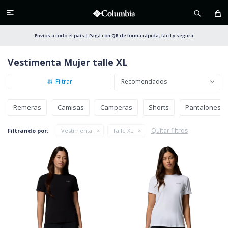

Envíos a todo el país | Pagá con QR de forma rápida, fácil y segura
Vestimenta Mujer talle XL
Recomendados
Remeras
Camisas
Camperas
Shorts
Pantalones
Quitar filtros
Filtrando por:
Vestimenta
Talle XL