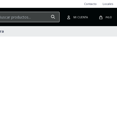
Contacto
Locales
0
PYG
ura