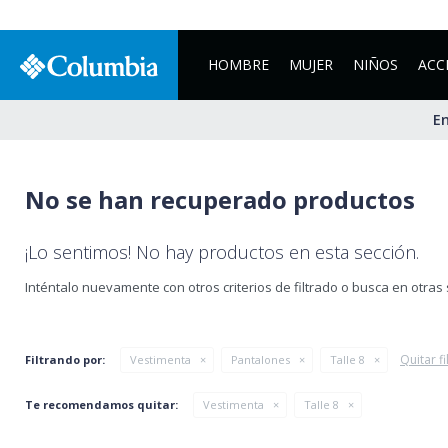
HOMBRE
MUJER
NIÑOS
ACC
En
No se han recuperado productos
¡Lo sentimos! No hay productos en esta sección.
Inténtalo nuevamente con otros criterios de filtrado o busca en otras
Quitar fi
Filtrando por:
Vestimenta
Pantalones
Talle 8
Te recomendamos quitar:
Vestimenta
Talle 8