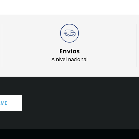
Envíos
A nivel nacional
RME