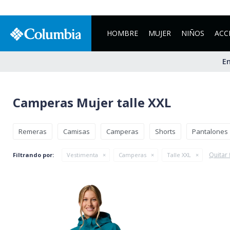
HOMBRE
MUJER
NIÑOS
ACC
En
Camperas Mujer talle XXL
Remeras
Camisas
Camperas
Shorts
Pantalones
Quitar 
Filtrando por:
Vestimenta
Camperas
Talle XXL