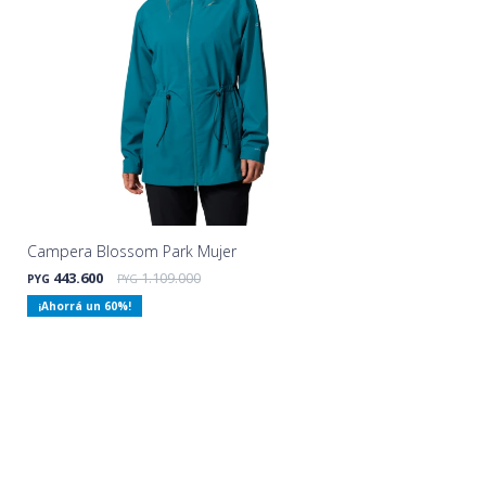
Campera Blossom Park Mujer
443.600
1.109.000
PYG
PYG
60