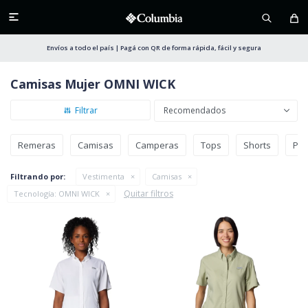

Envíos a todo el país | Pagá con QR de forma rápida, fácil y segura
Camisas Mujer OMNI WICK
Recomendados
Remeras
Camisas
Camperas
Tops
Shorts
Pan
Filtrando por:
Vestimenta
Camisas
Quitar filtros
Tecnología:
OMNI WICK