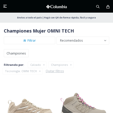

Envíos a todo el país | Pagá con QR de forma rápida, fácil y segura
Championes Mujer OMNI TECH
Recomendados
Championes
Filtrando por:
Calzado
Championes
Quitar filtros
Tecnología:
OMNI TECH