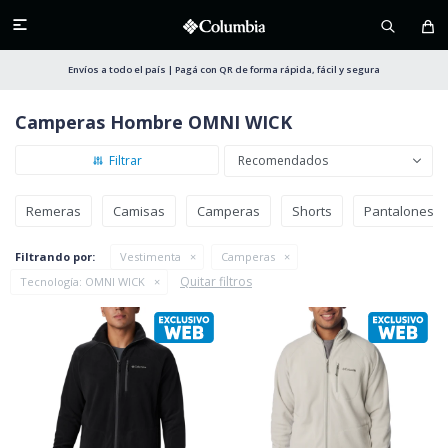

Envíos a todo el país | Pagá con QR de forma rápida, fácil y segura
Camperas Hombre OMNI WICK
Recomendados
Remeras
Camisas
Camperas
Shorts
Pantalones
Filtrando por:
Vestimenta
Camperas
Quitar filtros
Tecnología:
OMNI WICK