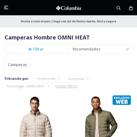

Envíos a todo el país | Pagá con QR de forma rápida, fácil y segura
Camperas Hombre OMNI HEAT
Recomendados
Camperas
Filtrando por:
Vestimenta
Camperas
Quitar filtros
Tecnología:
OMNI HEAT