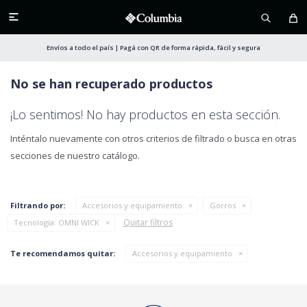

Envíos a todo el país | Pagá con QR de forma rápida, fácil y segura
No se han recuperado productos
¡Lo sentimos! No hay productos en esta sección.
Inténtalo nuevamente con otros criterios de filtrado o busca en otras
secciones de nuestro catálogo.
Filtrando por:
Accesorios y equipamiento
Gorros
Quitar filtros
Tecnología:
OMNI WICK
Te recomendamos quitar:
Accesorios y equipamiento