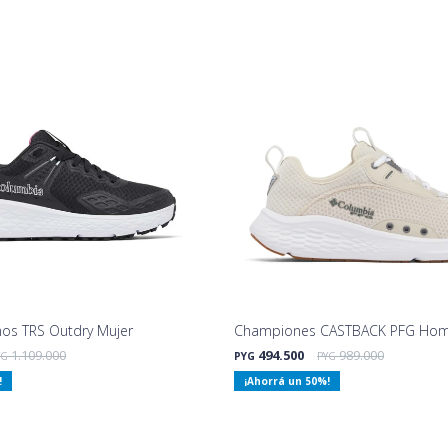
os TRS Outdry Mujer
Championes CASTBACK PFG Ho
1.109.000
494.500
989.000
YG
PYG
PYG
50