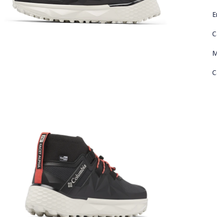
E
C
M
C