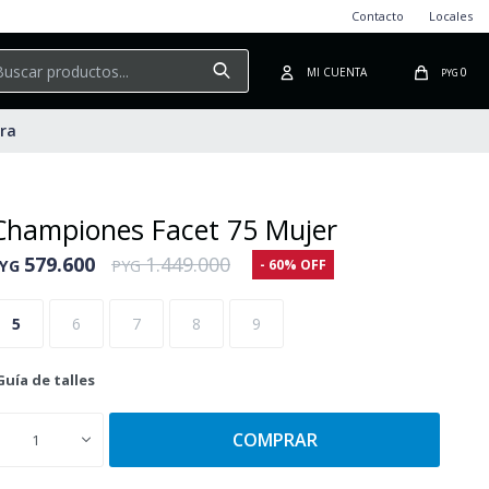
Contacto
Locales
0
PYG
ura
Championes Facet 75 Mujer
579.600
1.449.000
60
YG
PYG
5
6
7
8
9
Guía de talles
COMPRAR
1