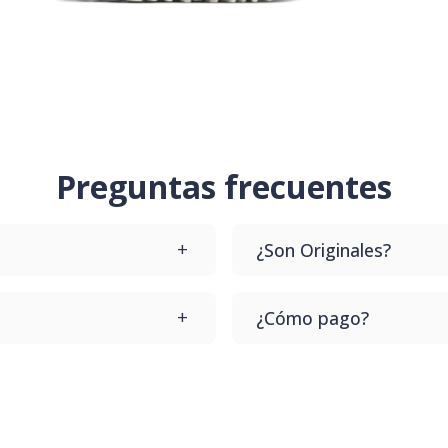
Preguntas frecuentes
¿Son Originales?
upes que te lo cambiamos
Todos nuestros productos
¿Cómo pago?
te llegue el producto.
Dale a comprar y vas a p
Contamos con varios desd