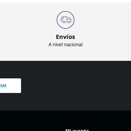
Envíos
A nivel nacional
RME
Mi cuenta