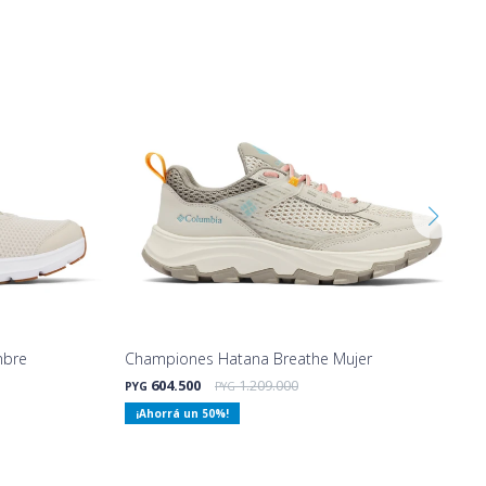
mbre
Championes Hatana Breathe Mujer
604.500
1.209.000
PYG
PYG
50