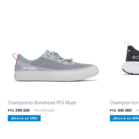
Championes Bonehead PFG Mujer
Champión Kon
399.500
799.000
443.600
PYG
PYG
PYG
P
50
60