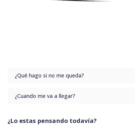
¿Qué hago si no me queda?
Si no te queda el producto que compras no te preoc
¿Cuando me va a llegar?
sin costo en nuestro punto de retiro.
Generalmente tardamos hasta 3 días hábiles para que 
¿Lo estas pensando todavía?