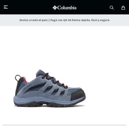

Envíos a todo el país | Pagá con QR de forma rápida, fácil y segura