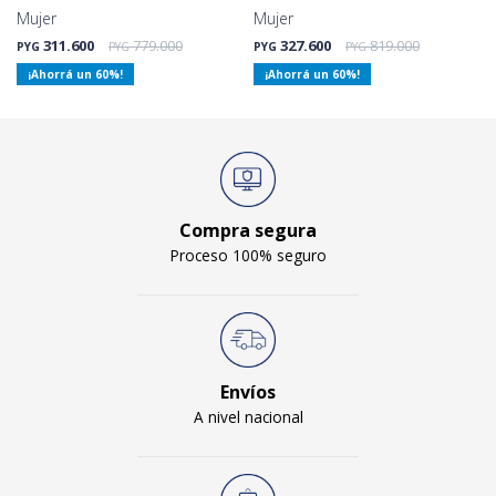
Mujer
Mujer
311.600
779.000
327.600
819.000
PYG
PYG
PYG
PYG
60
60
Compra segura
Proceso 100% seguro
Envíos
A nivel nacional