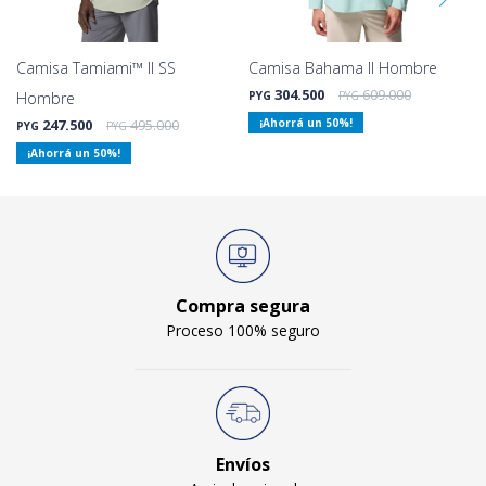
Camisa Tamiami™ II SS
Camisa Bahama II Hombre
304.500
609.000
Hombre
PYG
PYG
247.500
495.000
50
PYG
PYG
50
Compra segura
Proceso 100% seguro
Envíos