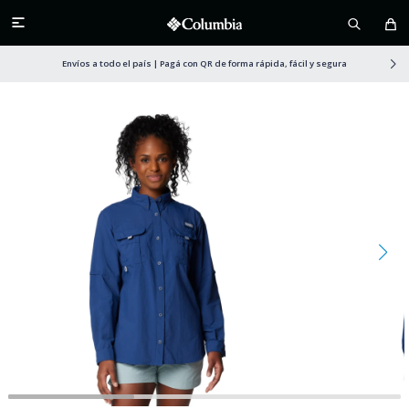

Envíos a todo el país | Pagá con QR de forma rápida, fácil y segura