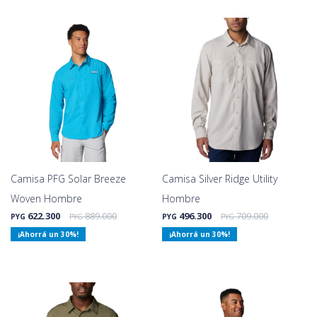
Camisa PFG Solar Breeze
Camisa Silver Ridge Utility
Woven Hombre
Hombre
622.300
889.000
496.300
709.000
PYG
PYG
PYG
PYG
30
30