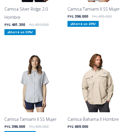
Camisa Silver Ridge 2.0
Camisa Tamiami II SS Mujer
396.000
495.000
Hombre
PYG
PYG
461.300
659.000
20
PYG
PYG
30
Camisa Tamiami II SS Mujer
Camisa Bahama II Hombre
396.000
495.000
609.000
PYG
PYG
PYG