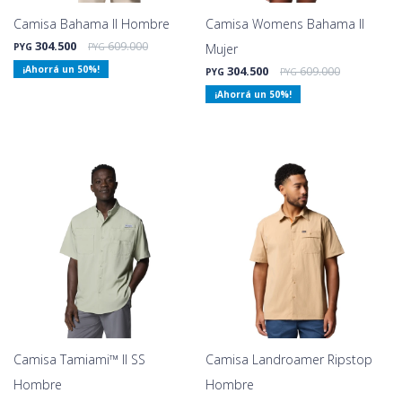
Camisa Bahama II Hombre
Camisa Womens Bahama II
304.500
609.000
PYG
PYG
Mujer
50
304.500
609.000
PYG
PYG
50
Camisa Tamiami™ II SS
Camisa Landroamer Ripstop
Hombre
Hombre